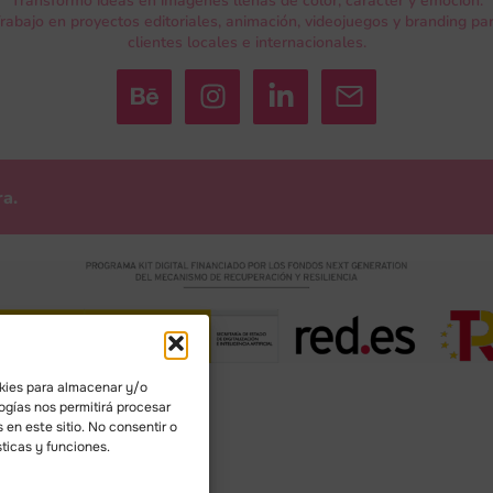
Transformo ideas en imágenes llenas de color, carácter y emoción.
rabajo en proyectos editoriales, animación, videojuegos y branding pa
clientes locales e internacionales.
ra.
okies para almacenar y/o
ogías nos permitirá procesar
en este sitio. No consentir o
ticas y funciones.