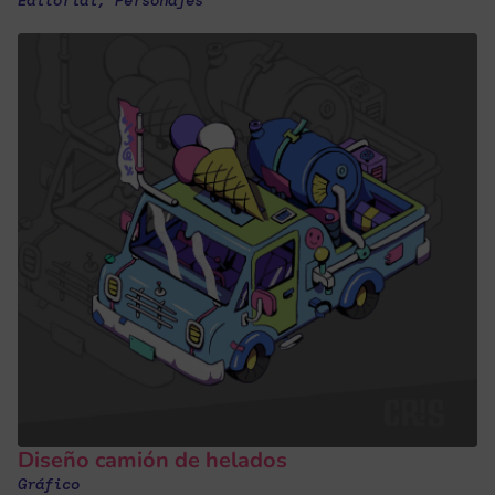
Editorial
,
Personajes
Diseño camión de helados
Gráfico