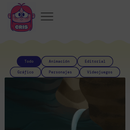
Todo
Animación
Editorial
Gráfico
Personajes
Videojuegos