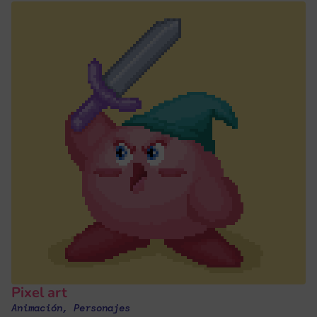
Pixel art
Animación
,
Personajes