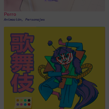
Perro
Animación
,
Personajes