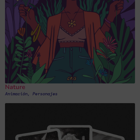
Nature
Animación
,
Personajes