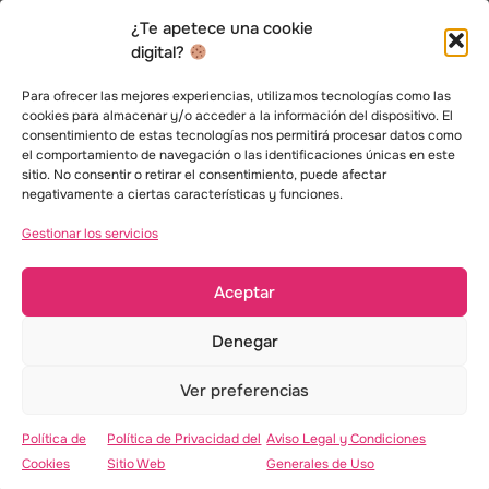
Trabajo en proyectos editoriales, animación, videojuegos y
¿Te apetece una cookie
branding para clientes locales e internacionales.
digital?
Para ofrecer las mejores experiencias, utilizamos tecnologías como las
cookies para almacenar y/o acceder a la información del dispositivo. El
consentimiento de estas tecnologías nos permitirá procesar datos como
el comportamiento de navegación o las identificaciones únicas en este
Política de Privacidad
sitio. No consentir o retirar el consentimiento, puede afectar
negativamente a ciertas características y funciones.
Política de Cookies
Aviso Legal
Gestionar los servicios
Aceptar
© 2025 Cristina Segura Toro – Ilustradora y
diseñadora.
Denegar
Web desarrollada por
CMA comunicación
Ver preferencias
Política de
Política de Privacidad del
Aviso Legal y Condiciones
Cookies
Sitio Web
Generales de Uso